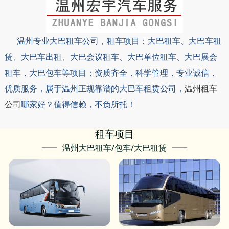
温州专业大巴租车公司，租车项目：大巴租车、
大巴
车租
赁、
大巴
车出租、
大巴
会议租车、
大巴
单位租车、
大巴
展会
租车，
大巴
包车等项目；资质齐全，科学管理，专业诚信，
优质服务，属于温州正规靠谱的
大巴
车租赁公司，
温州租车
公司
哪家好？值得信赖，不负所托！
租车项目
温州大巴租车/包车/大巴租赁